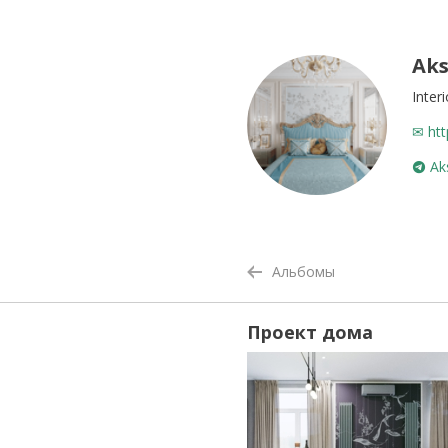
Aks
Inter
✉ ht
Aks
Альбомы
Проект дома